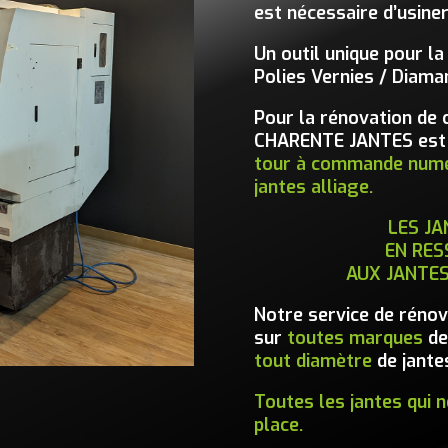
est nécessaire d’usiner
Un outil unique pour la
Polies Vernies / Diama
Pour la rénovation de 
CHARENTE JANTES est é
tour à commande numér
jantes alliage.
LES JA
EN RES
AUX JANTES
Notre service de rénova
sur
toutes marques
de
tout diamètre
de jante
Toutes les jantes qui 
place.