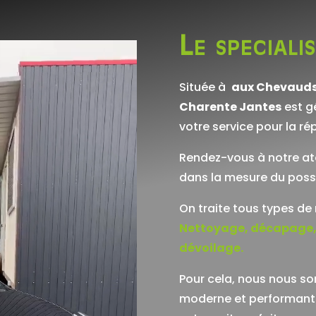
Le speciali
Située à
aux Chevauds
Charente Jantes
est g
votre service pour la ré
Rendez-vous à notre ate
dans la mesure du possi
On traite tous types de 
Nettoyage, décapage,
dévoilage.
Pour cela, nous nous 
moderne et performant. 