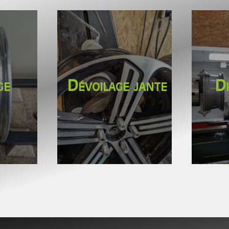
ge
Dévoilage jante
D