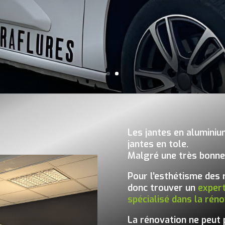
Les jantes en aluminiu
jantes en tole.
Malgré une très bonne r
Pour l’esthétisme des r
donc trouver un
exper
spécialisé dans la réno
La rénovation ne peut p