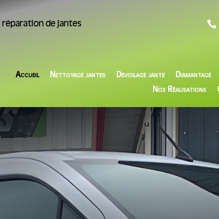

e réparation de jantes
Accueil
Nettoyage jantes
Devoilage jante
Diamantage
Nos Réalisations