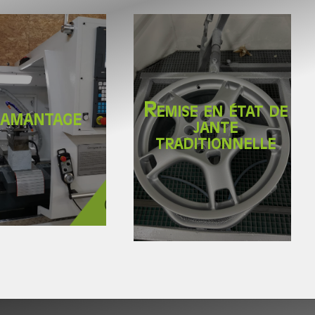
Remise en état de
iamantage
jante
traditionnelle