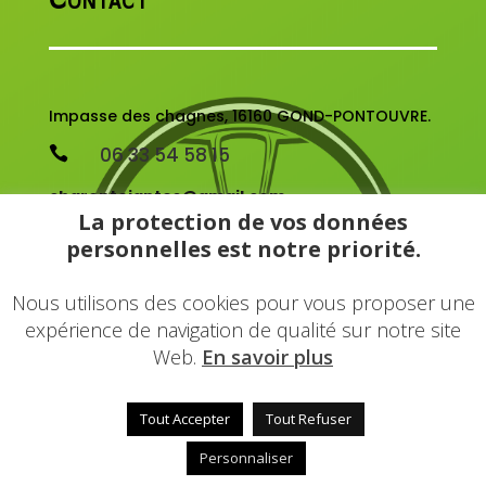
Contact
Impasse des chagnes, 16160 GOND-PONTOUVRE.
06 33 54 58 15

charentejantes@gmail.com
La protection de vos données
HORAIRES
personnelles est notre priorité.
Du Lundi au vendredi :
09:00 - 12:00
Nous utilisons des cookies pour vous proposer une
14:00 - 17:30
expérience de navigation de qualité sur notre site
samedi et
dimanche
Web.
En savoir plus
FERMÉ
Tout Accepter
Tout Refuser
© 2022 - Une réalisation
EDConcept24.fr
-
Mentions
Personnaliser
légales