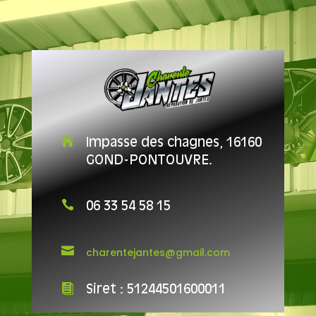

Impasse des chagnes, 16160
GOND-PONTOUVRE.

06 33 54 58 15

charentejantes@gmail.com

Siret : 51244501600011